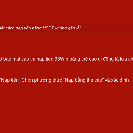
tiết cách nạp vốn bằng USDT không gặp lỗi
 bảo mật cao thì nạp tiền 33Win bằng thẻ cào di động là lựa c
“Nạp tiền”.Chọn phương thức “Nạp bằng thẻ cào” và xác định