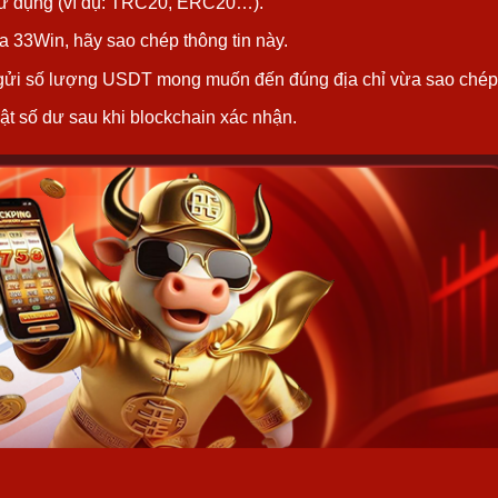
ử dụng (ví dụ: TRC20, ERC20…).
ủa 33Win, hãy sao chép thông tin này.
i gửi số lượng USDT mong muốn đến đúng địa chỉ vừa sao chép
ật số dư sau khi blockchain xác nhận.