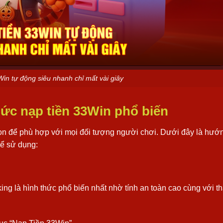
Win tự động siêu nhanh chỉ mất vài giây
c nạp tiền 33Win phổ biến
gọn để phù hợp với mọi đối tượng người chơi. Dưới đây là hướ
hể sử dụng:
ing là hình thức phổ biến nhất nhờ tính an toàn cao cùng với t