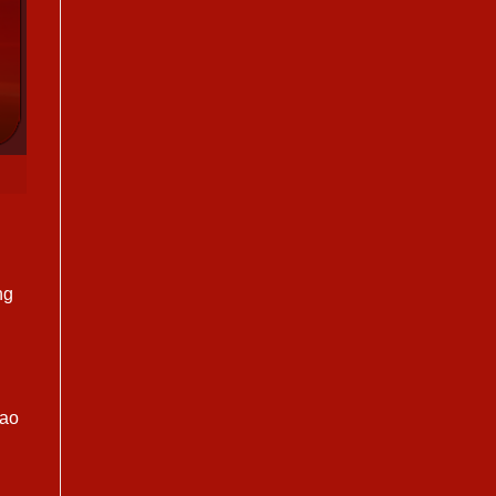
ng
hao