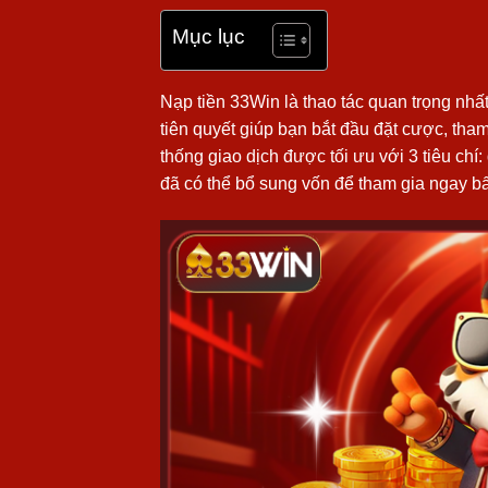
Mục lục
Nạp tiền 33Win là thao tác quan trọng nhất đ
tiên quyết giúp bạn bắt đầu đặt cược, tha
thống giao dịch được tối ưu với 3 tiêu chí
đã có thể bổ sung vốn để tham gia ngay bất