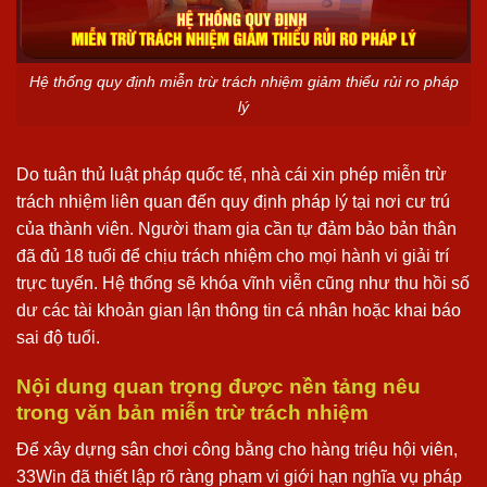
Hệ thống quy định miễn trừ trách nhiệm giảm thiểu rủi ro pháp
lý
Do tuân thủ luật pháp quốc tế, nhà cái xin phép miễn trừ
trách nhiệm liên quan đến quy định pháp lý tại nơi cư trú
của thành viên. Người tham gia cần tự đảm bảo bản thân
đã đủ 18 tuổi để chịu trách nhiệm cho mọi hành vi giải trí
trực tuyến. Hệ thống sẽ khóa vĩnh viễn cũng như thu hồi số
dư các tài khoản gian lận thông tin cá nhân hoặc khai báo
sai độ tuổi.
Nội dung quan trọng được nền tảng nêu
trong văn bản miễn trừ trách nhiệm
Để xây dựng sân chơi công bằng cho hàng triệu hội viên,
33Win đã thiết lập rõ ràng phạm vi giới hạn nghĩa vụ pháp