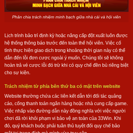
Phân chia trách nhiệm minh bạch giữa nhà cái và hội viên
Lịch trình bảo trì định kỳ hoặc nâng cấp đột xuất luôn được
hệ thống thông báo trước đến toàn thể hội viên. Việc cố
tình thực hiện giao dịch trong khoảng thời gian này có thể
dẫn đến lỗi đơn cược ngoài ý muốn. Chúng tôi sẽ không
hoàn trả vé cược lỗi đó trừ khi có quy chế đền bù riêng biệt
cho sự kiện.
Trách nhiệm từ phía bên thứ ba có mặt trên website
Website thường chứa các liên kết dẫn tới đối tác quảng
cáo, cổng thanh toán ngân hàng hoặc nhà cung cấp game.
Việc nhấp vào đường dẫn này đồng nghĩa với việc người
chơi đã rời khỏi phạm vi bảo vệ an toàn của 33Win. Khi
đó, quý khách buộc phải tuân thủ tuyệt đối quy chế bảo